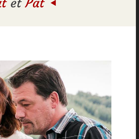
t
et
Pat