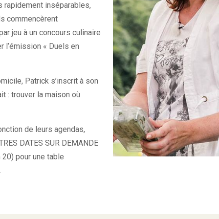
us rapidement inséparables,
t ils commencèrent
ar jeu à un concours culinaire
r l’émission « Duels en
icile, Patrick s’inscrit à son
ait : trouver la maison où
onction de leurs agendas,
A D'AUTRES DATES SUR DEMANDE
20) pour une table
.